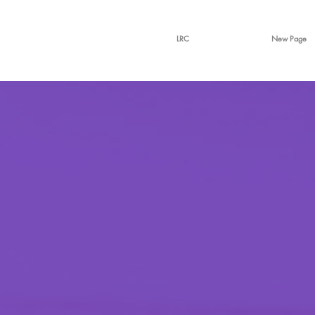
LRC
New Page