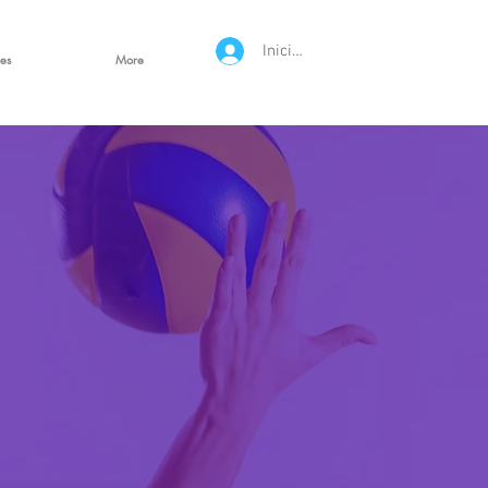
Iniciar sesión
es
More