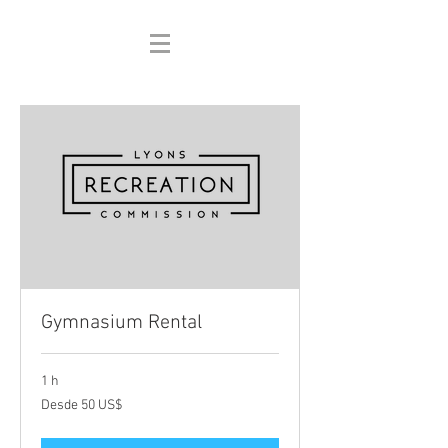
Gymnasium Rental
1 h
Desde
Desde 50 US$
50
dólares
estadounidenses