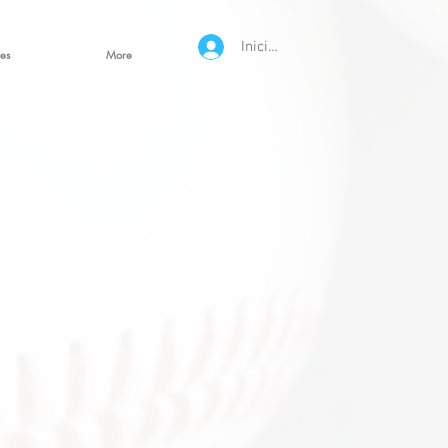
Iniciar sesión
es
More