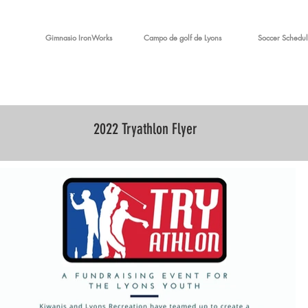
Gimnasio IronWorks
Campo de golf de Lyons
Soccer Schedul
2022 Tryathlon Flyer