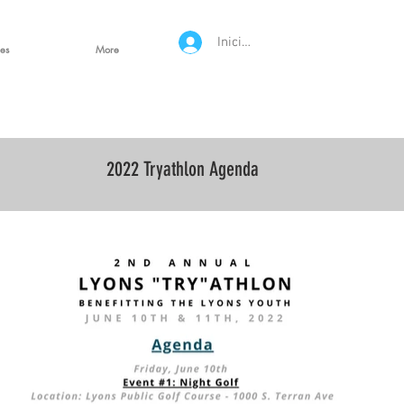
Iniciar sesión
es
More
2022 Tryathlon Agenda