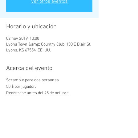
Ver otros eventos
Horario y ubicación
02 nov 2019, 10:00
Lyons Town &amp; Country Club, 100 E Blair St,
Lyons, KS 67554, EE. UU.
Acerca del evento
Scramble para dos personas.
50 $ por jugador.
Regístrese antes del 25 de octubre.
Regístrese en línea o en 1201 S St John. Lyons,
Ks 67554