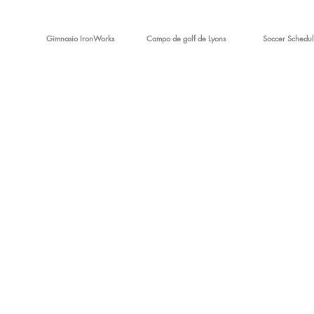
Gimnasio IronWorks
Campo de golf de Lyons
Soccer Schedul